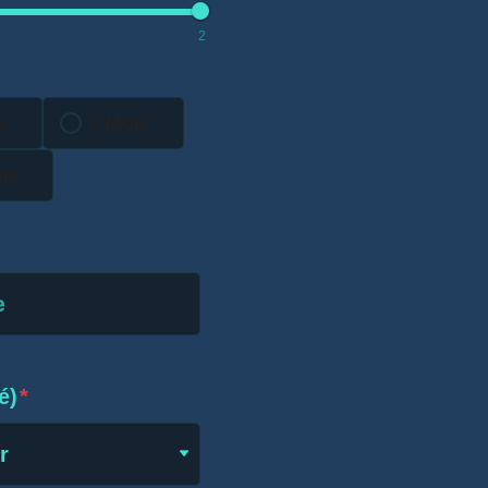
2
s
3 Mois
is
é)
*
r