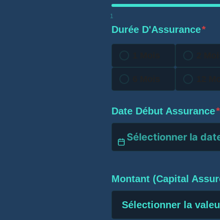
1
Durée D'Assurance
*
1 Mois
2 Moi
6 Mois
12 Mo
Date Début Assurance
*
Montant (Capital Assur
Sélectionner la valeu